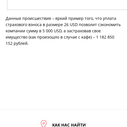
Указанные файлы cookie, не
Данные происшествия – яркий пример того, что уплата
применяются для сбора информации,
страхового взноса в размере 26 USD позволит сэкономить
позволяющей установить личность
компании сумму в 5 000 USD, а застраховав свое
пользователя, вся информация
имущество (как произошло в случае с кафе) – 1 182 850
является анонимной (обезличенной)
152 рублей.
КАК НАС НАЙТИ