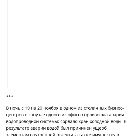
по ссылке в нижней части
страницы Сайта «Персональные
настройки файлов cookie». Перед
тем как совершить выбор
настроек параметров
использования файлов cookie Вы
можете ознакомиться с
Политикой
обработки файлов cookie
.
Технические/функциональные
cookie
***
Данные файлы cookie используются
для осуществления базовых функций и
В ночь с 19 на 20 ноября в одном из столичных бизнес-
корректного отображения
центров в санузле одного из офисов произошла авария
содержимого Сайта в браузере
водопроводной системы: сорвало кран холодной воды. В
пользователя, например: сохранение
результате аварии водой был причинен ущерб
настроек пользователя; поддержка
элементам внутренней отделки, а также имуществу в