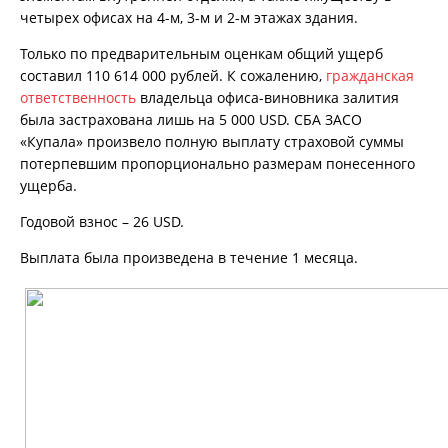
аутентификации пользователя;
четырех офисах на 4-м, 3-м и 2-м этажах здания.
обеспечение безопасности и
Только по предварительным оценкам общий ущерб
конфиденциальности данных;
составил 110 614 000 рублей. К сожалению,
гражданская
управление сессией пользователя и
ответственность
владельца офиса-виновника залития
предоставление технической
была застрахована лишь на 5 000 USD. СБА ЗАСО
поддержки. Эти файлы cookie не
«Купала» произвело полную выплату страховой суммы
сохраняют какую-либо информацию о
потерпевшим пропорционально размерам понесенного
пользователе, которая может быть
ущерба.
использована в рекламных/
маркетинговых и статистических
Годовой взнос – 26 USD.
целях.
Данный тип файлов является
Выплата была произведена в течение 1 месяца.
обязательным и не подлежит
отключению.
Аналитические и рекламные/
маркетинговые файлы cookie
Аналитические и рекламные/
маркетинговые файлы cookie
используются для оценки