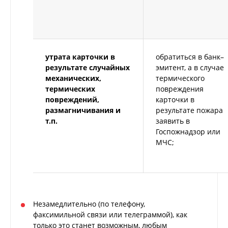
периода Сайт снова запросит
Ваше согласие. Вы можете
изменить свой выбор, настроек
файлов cookie (в т.ч. отозвать
согласие) в любое время в
утрата карточки в
обратиться в банк–
интерфейсе Сайта путем перехода
результате случайных
эмитент, а в случае
механических,
термического
по ссылке в нижней части
термических
повреждения
страницы Сайта «Персональные
повреждений,
карточки в
настройки файлов cookie». Перед
размагничивания и
результате пожара
тем как совершить выбор
т.п.
заявить в
Госпожнадзор или
настроек параметров
МЧС;
использования файлов cookie Вы
можете ознакомиться с
Политикой
обработки файлов cookie
.
Технические/функциональные
Незамедлительно (по телефону,
cookie
факсимильной связи или телеграммой), как
только это станет возможным, любым