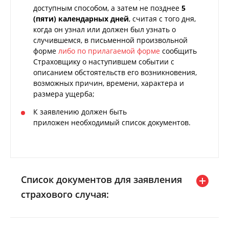
Данные файлы cookie используются
доступным способом, а затем не позднее
5
для осуществления базовых функций и
(пяти) календарных дней
, считая с того дня,
корректного отображения
когда он узнал или должен был узнать о
содержимого Сайта в браузере
случившемся, в письменной произвольной
пользователя, например: сохранение
форме
либо по прилагаемой форме
сообщить
настроек пользователя; поддержка
Страховщику о наступившем событии с
описанием обстоятельств его возникновения,
аутентификации пользователя;
возможных причин, времени, характера и
обеспечение безопасности и
размера ущерба;
конфиденциальности данных;
управление сессией пользователя и
К заявлению должен быть
предоставление технической
приложен необходимый список документов.
поддержки. Эти файлы cookie не
сохраняют какую-либо информацию о
пользователе, которая может быть
использована в рекламных/
маркетинговых и статистических
Список документов для заявления
целях.
страхового случая:
Данный тип файлов является
обязательным и не подлежит
отключению.