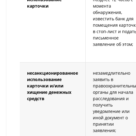
карточки
момента
обнаружения,
известить банк для
помещения карточк
в стоп-лист и подат
ПЕРСОНАЛЬНЫЕ
письменное
заявление об этом;
НАСТРОЙКИ ФАЙЛОВ
x
COOKIE
Ниже Вы можете ознакомиться с
несанкционированное
незамедлительно
использование
заявить в
информацией об обработке
карточки и/или
правоохранительн
файлов cookie на сайте
хищение денежных
органы для начала
www.kupala.by (далее – Сайт) и при
средств
расследования и
необходимости изменить
получить
уведомление или
настройки файлов cookie. Сайт
иной документ о
запоминает Ваш выбор настроек
принятии
на 1 год. По окончании этого
заявления;