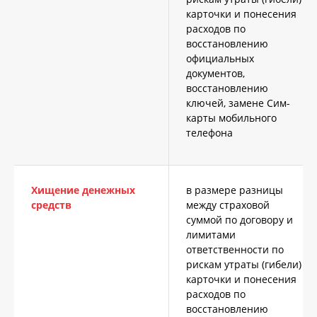
используются для целей маркетинга и
карточки и понесения
улучшения качества рекламы создавая
расходов по
профиль интересов пользователей и
восстановлению
предлагая им персонализированную
официальных
рекламу, которая наиболее
документов,
соответствует их предпочтениям.
восстановлению
ключей, замене Сим-
карты мобильного
Указанные файлы cookie, не
телефона
применяются для сбора информации,
позволяющей установить личность
пользователя, вся информация
является анонимной (обезличенной)
Хищение денежных
в размере разницы
средств
между страховой
суммой по договору и
лимитами
ответственности по
рискам утраты (гибели)
карточки и понесения
расходов по
восстановлению