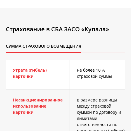
Аналитические и рекламные/
маркетинговые файлы cookie
Аналитические и рекламные/
Страхование в СБА ЗАСО «Купала»
маркетинговые файлы cookie
используются для оценки
пользовательской активности на
СУММА СТРАХОВОГО ВОЗМЕЩЕНИЯ
Сайте, анализа сведений о
взаимодействии пользователя с
Сайтом, для совершенствования
Утрата (гибель)
не более 10 %
функциональных характеристик и
карточки
страховой суммы
предоставляемых услуги. Эти файлы
cookie собирают данные, такие как IP-
адрес, тип браузера, тип
операционной системы, язык,
Несанкционированное
в размере разницы
посещенные страницы, время
использование
между страховой
нахождения на Сайте и другую
карточки
суммой по договору и
аналитическую информацию.
лимитами
ответственности по
Рекламные/маркетинговые файлы cookie
рискам утраты (гибели)