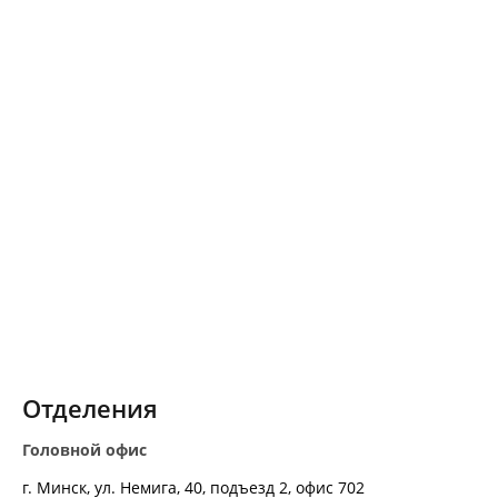
Ниже Вы можете ознакомиться с
информацией об обработке
файлов cookie на сайте
www.kupala.by (далее – Сайт) и при
необходимости изменить
настройки файлов cookie. Сайт
запоминает Ваш выбор настроек
на 1 год. По окончании этого
периода Сайт снова запросит
Ваше согласие. Вы можете
изменить свой выбор, настроек
файлов cookie (в т.ч. отозвать
согласие) в любое время в
Отделения
интерфейсе Сайта путем перехода
Головной офис
по ссылке в нижней части
страницы Сайта «Персональные
г. Минск, ул. Немига, 40, подъезд 2, офис 702